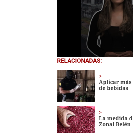
0
RELACIONADAS:
seconds
of
48
seconds
Volume
Aplicar más 
0%
de bebidas
La medida de
Zonal Belén