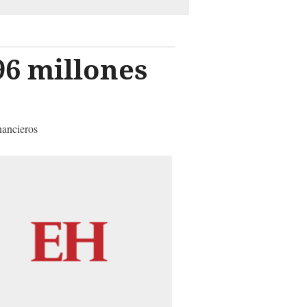
96 millones
nancieros