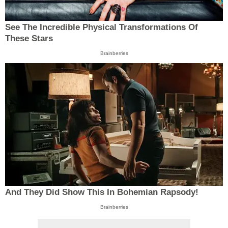
See The Incredible Physical Transformations Of
These Stars
Brainberries
And They Did Show This In Bohemian Rapsody!
Brainberries