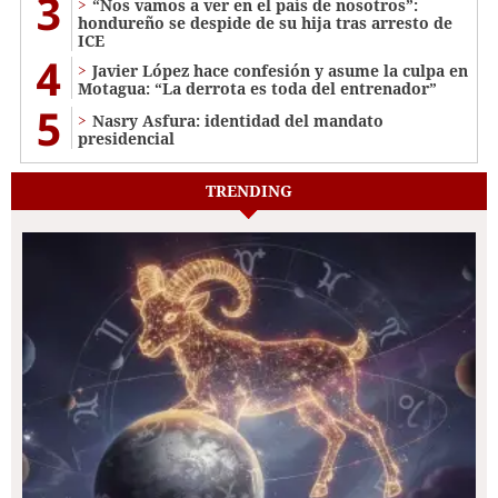
3
“Nos vamos a ver en el país de nosotros”:
hondureño se despide de su hija tras arresto de
ICE
4
Javier López hace confesión y asume la culpa en
Motagua: “La derrota es toda del entrenador”
5
Nasry Asfura: identidad del mandato
presidencial
TRENDING