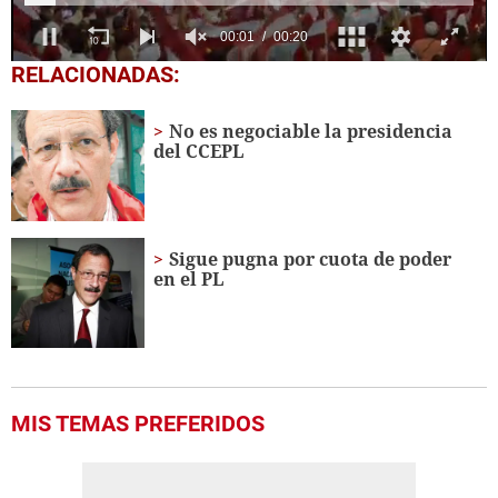
0
RELACIONADAS:
seconds
of
20
No es negociable la presidencia
seconds
del CCEPL
Sigue pugna por cuota de poder
en el PL
MIS TEMAS PREFERIDOS