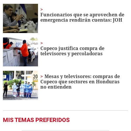
of
29
seconds
Funcionarios que se aprovechen de
emergencia rendirán cuentas: JOH
Copeco justifica compra de
televisores y percoladoras
Mesas y televisores: compras de
Copeco que sectores en Honduras
no entienden
MIS TEMAS PREFERIDOS