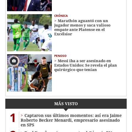
CRÓNICA
Marathón aguantó con un
jugador menos y saca valioso
empate ante Platense en el
Excélsior
PENOSO
Messi iba a ser asesinado en
Estados Unidos: Se revela el plan
quirúrgico que tenían
MÁS VISTO
1
Captaron sus últimos momentos: así era Jaime
Roberto Becker Menardi​​​, empresario asesinado
en SPS