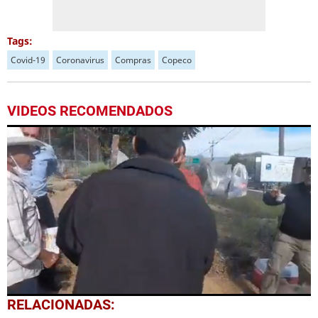
Tags:
Covid-19
Coronavirus
Compras
Copeco
VIDEOS RECOMENDADOS
0
RELACIONADAS:
seconds