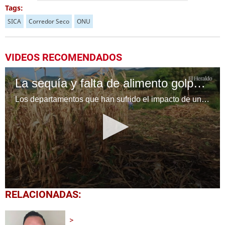
Tags:
SICA
Corredor Seco
ONU
VIDEOS RECOMENDADOS
La sequía y falta de alimento golpea el corredor seco
Los departamentos que han sufrido el impacto de una severa canícula de casi dos meses son, Valle, Choluteca, Francisco Morazán, El Paraíso, el sur de Olancho, La Paz, Intibucá, Lempira, Ocotepeque y Copán.
0
RELACIONADAS:
seconds
of
2
minutes,