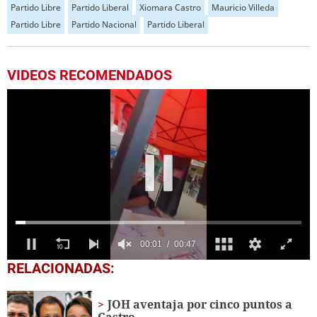
Partido Libre
Partido Liberal
Xiomara Castro
Mauricio Villeda
Partido Libre
Partido Nacional
Partido Liberal
VIDEOS RECOMENDADOS
0
RELACIONADAS:
seconds
of
47
JOH aventaja por cinco puntos a
seconds
Castro