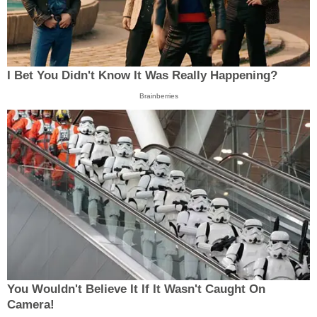
I Bet You Didn't Know It Was Really Happening?
Brainberries
You Wouldn't Believe It If It Wasn't Caught On
Camera!