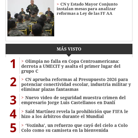
CN y Estado Mayor Conjunto
instalan mesas para analizar
reformas a Ley de las FF AA
MÁS VISTO
1
Olimpia no falla en Copa Centroamericana:
derrota a UMECIT y asalta el primer lugar del
grupo C
2
CN aprueba reformas al Presupuesto 2026 para
potenciar conectividad escolar, industria militar y
eliminar plazas fantasmas
3
Nuevo video de seguridad muestra crimen del
empresario Jorge Luis Castellanos en Danlí
4
Saíd Martínez revela la prohibición que FIFA le
hizo a los árbitros durante el Mundial
5
‘Vozinha’, un refuerzo que cayó del cielo a Colo
Colo como su camiseta en la bienvenida