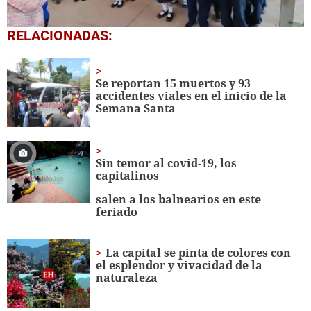
0
RELACIONADAS:
seconds
of
1
minute,
Se reportan 15 muertos y 93
56
accidentes viales en el inicio de la
seconds
Semana Santa
Sin temor al covid-19, los
capitalinos
salen a los balnearios en este
feriado
La capital se pinta de colores con
el esplendor y vivacidad de la
naturaleza