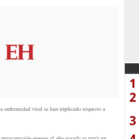
1
2
la enfermedad viral se han triplicado respecto a
3
4
 preocupación porque el año pasado se tenía un