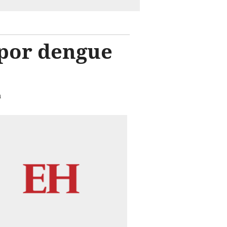
s por dengue
a