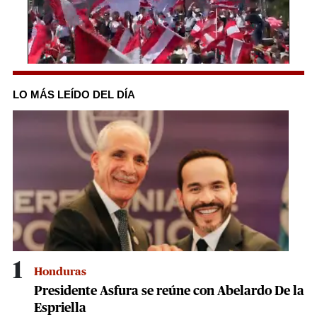
0
seconds
of
LO MÁS LEÍDO DEL DÍA
1
minute,
3
seconds
1
Honduras
Presidente Asfura se reúne con Abelardo De la
Espriella