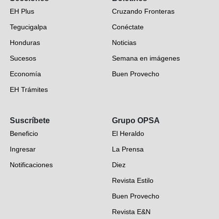
EH Plus
Cruzando Fronteras
Tegucigalpa
Conéctate
Honduras
Noticias
Sucesos
Semana en imágenes
Economía
Buen Provecho
EH Trámites
Opinión
Suscríbete
Grupo OPSA
EH Verifica
Beneficio
El Heraldo
Fotogalerías
Ingresar
La Prensa
Deportes
Notificaciones
Diez
Videos
Revista Estilo
Hondureños en el mundo
Buen Provecho
Revista E&N