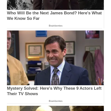
Who Will Be the Next James Bond? Here's What
We Know So Far
Brainberries
Mystery Solved: Here's Why These 9 Actors Left
Their TV Shows
Brainberries