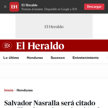
El Heraldo
×
Descargar
Noticias al instante. Disponible en Google y IOS
Lo último
Honduras
Sucesos
Entretenimiento
Inicio
·
Honduras
Salvador Nasralla será citado