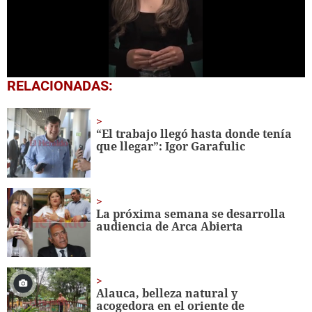
0
RELACIONADAS:
seconds
of
1
minute,
“El trabajo llegó hasta donde tenía
0
que llegar”: Igor Garafulic
La próxima semana se desarrolla
audiencia de Arca Abierta
Alauca, belleza natural y
acogedora en el oriente de