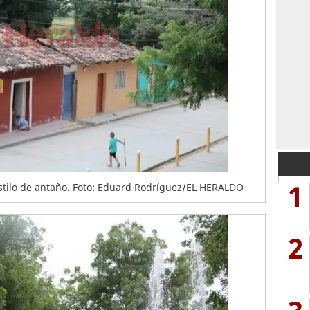
1
stilo de antaño. Foto: Eduard Rodríguez/EL HERALDO
2