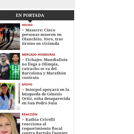
EN PORTADA
HECHO
Masacre: Cinco
personas mueren en
Olanchito, Yoro, tras
tiroteo en vivienda
MERCADO HONDURAS
Fichajes: Mundialista
no llega a Olimpia,
catracho se va del
Barcelona y Marathón
contrata
APOYO
Interpol apoyará en la
búsqueda de Génesis
Ortiz, niña desaparecida
en San Pedro Sula
REACCIÓN
Kathia Crivelli
reacciona al
requerimiento fiscal
contra Bartolo Fuentes: