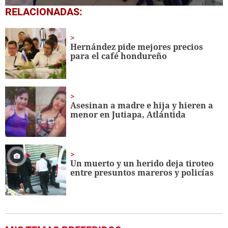
0
RELACIONADAS:
seconds
of
1
minute,
Hernández pide mejores precios
56
para el café hondureño
seconds
Asesinan a madre e hija y hieren a
menor en Jutiapa, Atlántida
Un muerto y un herido deja tiroteo
entre presuntos mareros y policías