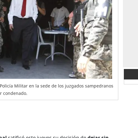
 Policía Militar en la sede de los juzgados sampedranos
er condenado.
nal
ratificó este jueves su decisión de
dejar sin