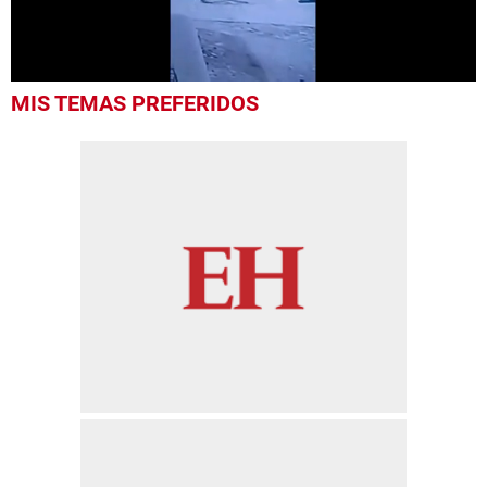
0
MIS TEMAS PREFERIDOS
seconds
of
25
seconds