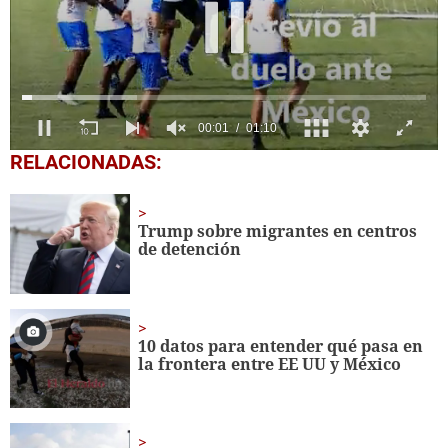
0
RELACIONADAS:
seconds
of
1
minute,
Trump sobre migrantes en centros
10
de detención
seconds
10 datos para entender qué pasa en
la frontera entre EE UU y México