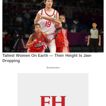
Tallest Women On Earth — Their Height Is Jaw-
Dropping
Brainberries