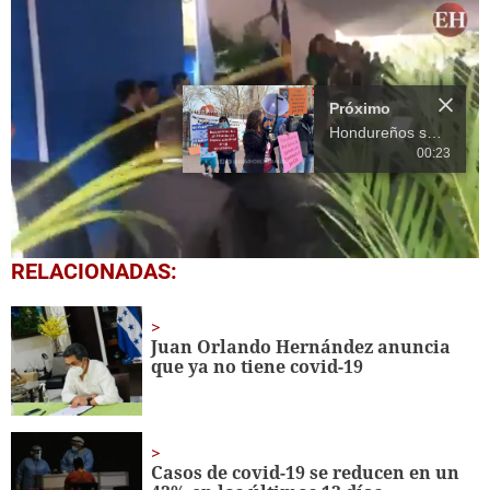
Próximo
Hondureños se movilizan en Nueva York por el juicio de JOH
00:23
0
RELACIONADAS:
seconds
of
16
seconds
Juan Orlando Hernández anuncia
que ya no tiene covid-19
Casos de covid-19 se reducen en un