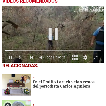
VIDEOS RECOMENDADOS
0
RELACIONADAS:
seconds
of
23
seconds
En el Emilio Larach velan restos
del periodista Carlos Aguilera