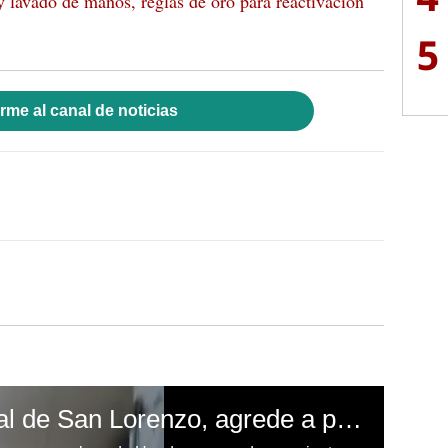
y lavado de manos, reglas de oro para reactivación
5
rme al canal de noticias
Empleada del hospital de San Lorenzo, agrede a paciente