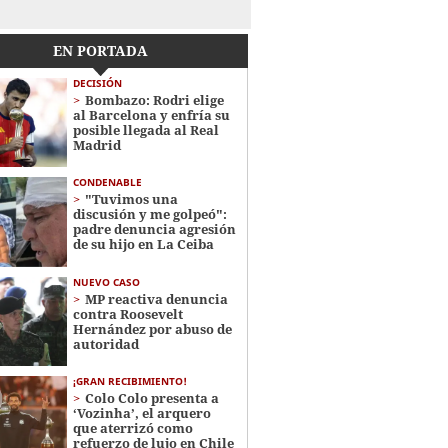
EN PORTADA
DECISIÓN
Bombazo: Rodri elige
al Barcelona y enfría su
posible llegada al Real
Madrid
CONDENABLE
"Tuvimos una
discusión y me golpeó":
padre denuncia agresión
de su hijo en La Ceiba
NUEVO CASO
MP reactiva denuncia
contra Roosevelt
Hernández por abuso de
autoridad
¡GRAN RECIBIMIENTO!
Colo Colo presenta a
‘Vozinha’, el arquero
que aterrizó como
refuerzo de lujo en Chile