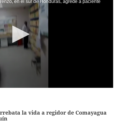
renzo, en el sur de Honduras, agrede a paciente
arrebata la vida a regidor de Comayagua
uín