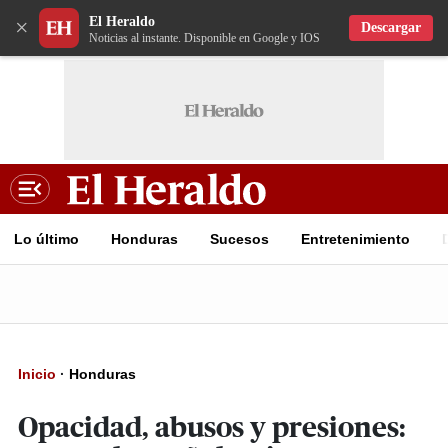
El Heraldo
×
Descargar
Noticias al instante. Disponible en Google y IOS
Lo último
Honduras
Sucesos
Entretenimiento
Inicio
·
Honduras
Opacidad, abusos y presiones: