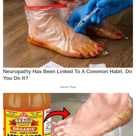
Neuropathy Has Been Linked To A Common Habit. Do
You Do It?
Nerve Flow