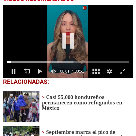
0
RELACIONADAS:
of
51
seconds
Casi 55,000 hondureños
permanecen como refugiados en
México
Septiembre marca el pico de