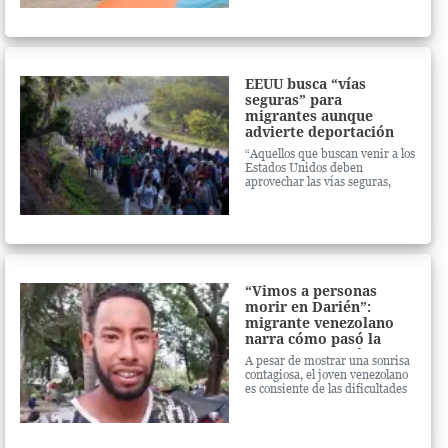
junto a su familia luego de
abandonar su país natal
EEUU busca “vías
seguras” para
migrantes aunque
advierte deportación
para ilegales
“Aquellos que buscan venir a los
Estados Unidos deben
aprovechar las vías seguras,
ordenadas y legales que les
estamos presentando”, afirmó
el secretario de Seguridad
Nacional de Estados Unidos,
Alejandro Mayorkas
“Vimos a personas
morir en Darién”:
migrante venezolano
narra cómo pasó la
selva en Panamá hasta
A pesar de mostrar una sonrisa
llegar a Danlí, El
contagiosa, el joven venezolano
Paraíso
es consiente de las dificultades
de seguir su camino hacia
Estados Unidos, por lo que pide
ayuda a los presidentes de
Honduras, Guatemala y México