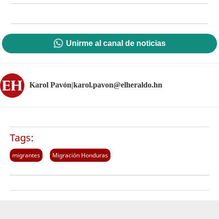
Unirme al canal de noticias
Karol Pavón|karol.pavon@elheraldo.hn
Tags:
migrantes
Migración Honduras