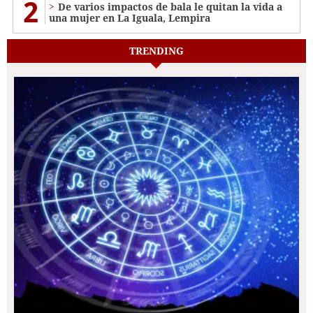
2
De varios impactos de bala le quitan la vida a
una mujer en La Iguala, Lempira
TRENDING