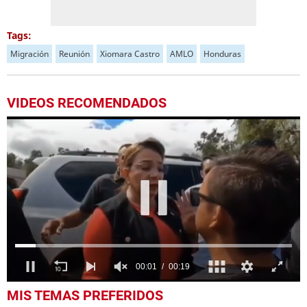
Tags:
Migración
Reunión
Xiomara Castro
AMLO
Honduras
VIDEOS RECOMENDADOS
0
MIS TEMAS PREFERIDOS
seconds