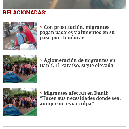
0
RELACIONADAS:
of
15
seconds
Con prostitución, migrantes
pagan pasajes y alimentos en su
paso por Honduras
Aglomeración de migrantes en
Danlí, El Paraíso, sigue elevada
Migrantes afectan en Danlí:
“Hacen sus necesidades donde sea,
aunque no es su culpa”