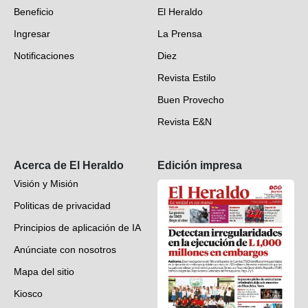
Beneficio
El Heraldo
Fotogalerías
Ingresar
La Prensa
Deportes
Notificaciones
Diez
Videos
Revista Estilo
Hondureños en el mundo
Buen Provecho
Revista E&N
Suscripción
Acerca de El Heraldo
Edición impresa
Visión y Misión
Politicas de privacidad
Principios de aplicación de IA
Anúnciate con nosotros
Mapa del sitio
Kiosco