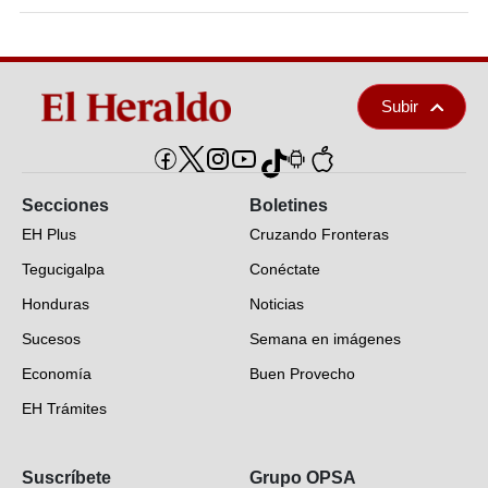
Subir
Secciones
Boletines
EH Plus
Cruzando Fronteras
Tegucigalpa
Conéctate
Honduras
Noticias
Sucesos
Semana en imágenes
Economía
Buen Provecho
EH Trámites
Opinión
Suscríbete
Grupo OPSA
EH Verifica