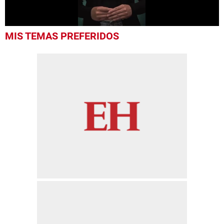
0
MIS TEMAS PREFERIDOS
seconds
of
1
minute,
0