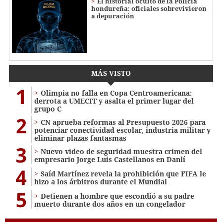
El historial oculto de la Policía
hondureña: oficiales sobrevivieron
a depuración
MÁS VISTO
1
Olimpia no falla en Copa Centroamericana:
derrota a UMECIT y asalta el primer lugar del
grupo C
2
CN aprueba reformas al Presupuesto 2026 para
potenciar conectividad escolar, industria militar y
eliminar plazas fantasmas
3
Nuevo video de seguridad muestra crimen del
empresario Jorge Luis Castellanos en Danlí
4
Saíd Martínez revela la prohibición que FIFA le
hizo a los árbitros durante el Mundial
5
Detienen a hombre que escondió a su padre
muerto durante dos años en un congelador