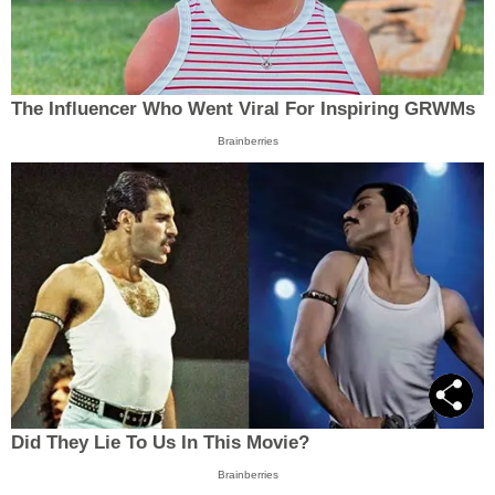
The Influencer Who Went Viral For Inspiring GRWMs
Brainberries
Did They Lie To Us In This Movie?
Brainberries