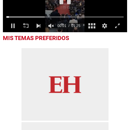
0
MIS TEMAS PREFERIDOS
seconds
of
1
minute,
25
seconds