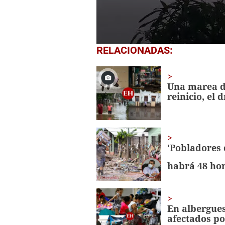
0
RELACIONADAS:
seconds
of
1
minute,
Una marea de
41
reinicio, el
seconds
Volume
0%
'Pobladores 
habrá 48 hor
En albergues 
afectados po