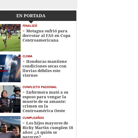
EN PORTADA
FINALIZÓ
Motagua sufrió para
derrotar al FAS en Copa
Centroamericana
CLIMA
Honduras mantiene
condiciones secas con
lluvias débiles este
viernes
CONFLICTO PASIONAL
Enfermera mató a su
esposo para vengar la
muerte de su amante:
crimen en la
Centroamérica Oeste
CUMPLEAÑOS
Los hijos mayores de
Ricky Martin cumplen 18
años: ¿A quién se
parecen?