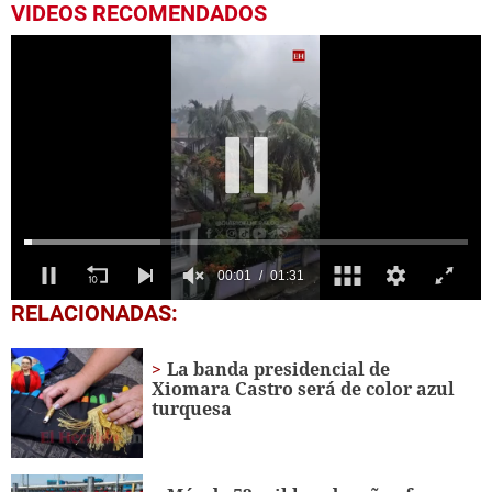
VIDEOS RECOMENDADOS
0
RELACIONADAS:
seconds
of
1
La banda presidencial de
minute,
Xiomara Castro será de color azul
31
turquesa
seconds