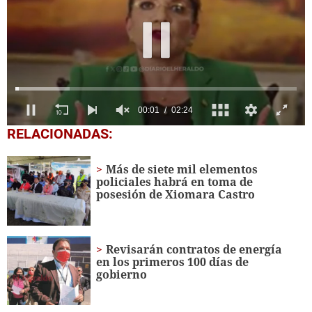
0
RELACIONADAS:
seconds
of
2
Más de siete mil elementos
minutes,
policiales habrá en toma de
24
posesión de Xiomara Castro
seconds
Revisarán contratos de energía
en los primeros 100 días de
gobierno