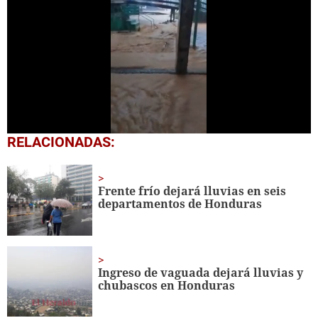
0
RELACIONADAS:
seconds
of
25
seconds
Frente frío dejará lluvias en seis
departamentos de Honduras
Ingreso de vaguada dejará lluvias y
chubascos en Honduras