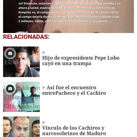
0
RELACIONADAS:
seconds
of
1
minute,
Hijo de expresidente Pepe Lobo
49
cayó en una trampa
seconds
Así fue el encuentro
entrePacheco y el Cachiro
Vínculo de los Cachiros y
narcosobrinos de Maduro