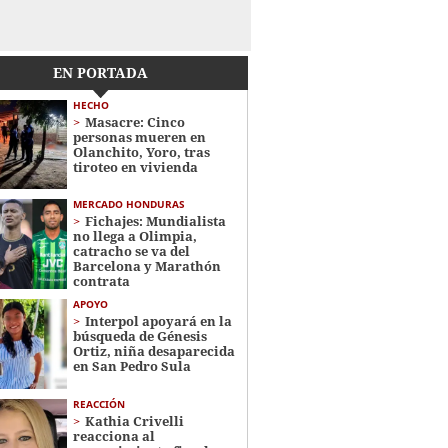
EN PORTADA
HECHO
Masacre: Cinco
personas mueren en
Olanchito, Yoro, tras
tiroteo en vivienda
MERCADO HONDURAS
Fichajes: Mundialista
no llega a Olimpia,
catracho se va del
Barcelona y Marathón
contrata
APOYO
Interpol apoyará en la
búsqueda de Génesis
Ortiz, niña desaparecida
en San Pedro Sula
REACCIÓN
Kathia Crivelli
reacciona al