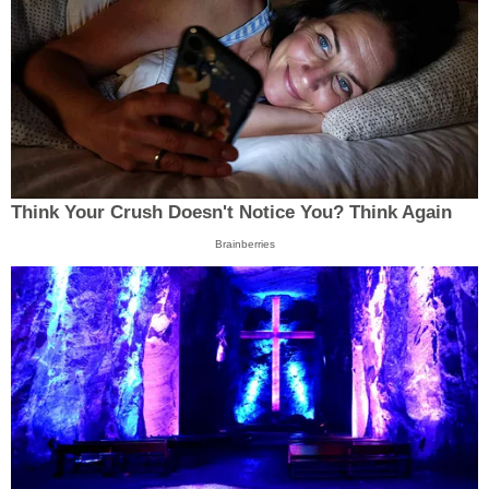
Think Your Crush Doesn't Notice You? Think Again
Brainberries