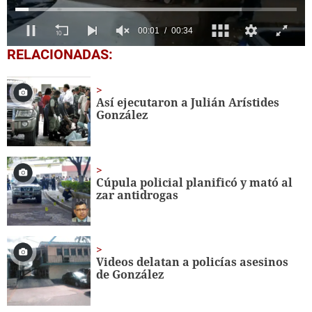
0
RELACIONADAS:
seconds
of
34
seconds
Así ejecutaron a Julián Arístides
González
Cúpula policial planificó y mató al
zar antidrogas
Videos delatan a policías asesinos
de González