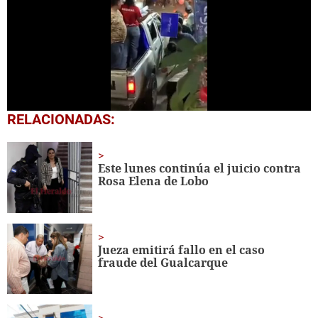
0
RELACIONADAS:
seconds
of
47
seconds
Este lunes continúa el juicio contra
Rosa Elena de Lobo
Jueza emitirá fallo en el caso
fraude del Gualcarque