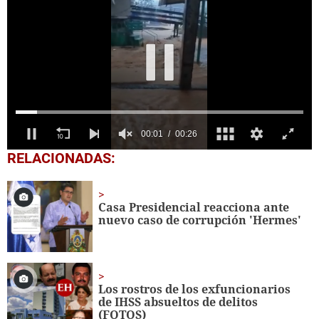
0
RELACIONADAS:
seconds
of
25
seconds
Casa Presidencial reacciona ante
nuevo caso de corrupción 'Hermes'
Los rostros de los exfuncionarios
de IHSS absueltos de delitos
(FOTOS)