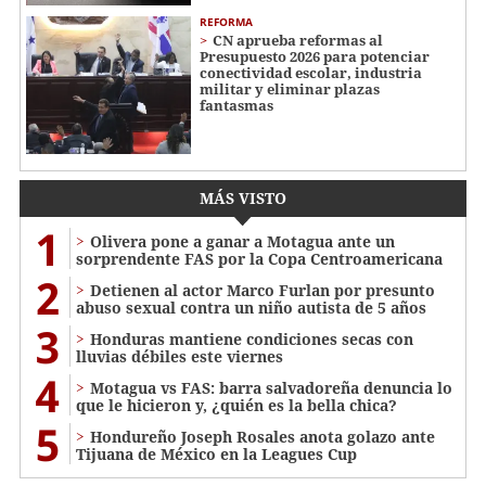
REFORMA
CN aprueba reformas al
Presupuesto 2026 para potenciar
conectividad escolar, industria
militar y eliminar plazas
fantasmas
MÁS VISTO
1
Olivera pone a ganar a Motagua ante un
sorprendente FAS por la Copa Centroamericana
2
Detienen al actor Marco Furlan por presunto
abuso sexual contra un niño autista de 5 años
3
Honduras mantiene condiciones secas con
lluvias débiles este viernes
4
Motagua vs FAS: barra salvadoreña denuncia lo
que le hicieron y, ¿quién es la bella chica?
5
Hondureño Joseph Rosales anota golazo ante
Tijuana de México en la Leagues Cup