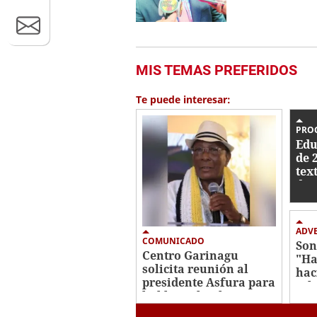
MIS TEMAS PREFERIDOS
Te puede interesar:
PRO
Edu
de 
tex
de 
ADV
COMUNICADO
Son
Centro Garinagu
"Ha
solicita reunión al
hac
presidente Asfura para
sel
hablar sobre los
territorios garífunas