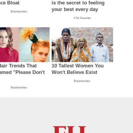
ce Bloat
is the secret to feeling
your best every day
Brainberries
CTA Favorite
Hair Trends That
10 Tallest Women You
amed "Please Don't
Won't Believe Exist
Brainberries
Brainberries