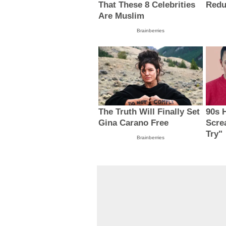
That These 8 Celebrities
Redu
Are Muslim
Brainberries
The Truth Will Finally Set
90s 
Gina Carano Free
Scre
Try"
Brainberries