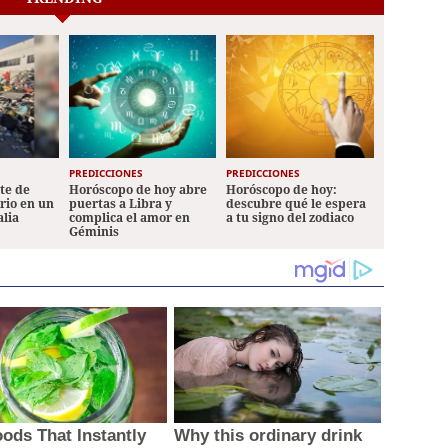
PREDICCIONES
PREDICCIONES
ete de
Horóscopo de hoy abre
Horóscopo de hoy:
ario en un
puertas a Libra y
descubre qué le espera
alia
complica el amor en
a tu signo del zodiaco
Géminis
oods That Instantly
Why this ordinary drink