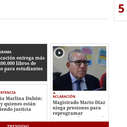
5
GRAMA
cación entrega más
200,000 libros de
to para estudiantes
Valle
ERTENCIA
ACLARACIÓN
ia Marlina Dubón:
Magistrado Mario Díaz
y quienes están
niega presiones para
iendo justicia
reprogramar
ectiva en la CSJ"
audiencia de Roosevelt
Hernández
TRENDING