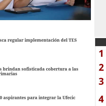
sca regular implementación del TES
1
2
s brindan sofisticada cobertura a las
rimarias
3
4
 aspirantes para integrar la Ufecic