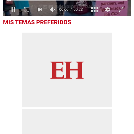
0
MIS TEMAS PREFERIDOS
seconds
of
23
seconds