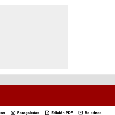
eos
Fotogalerías
Edición PDF
Boletines