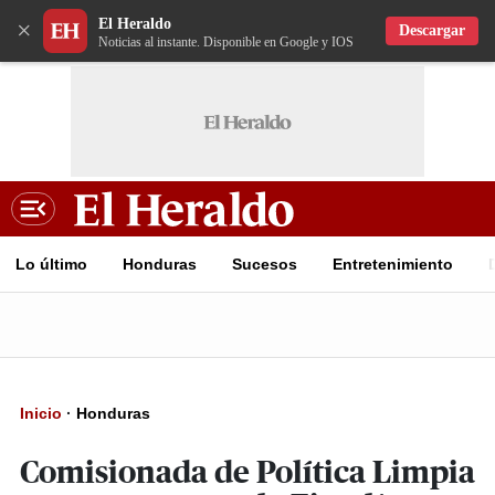
El Heraldo
×
Descargar
Noticias al instante. Disponible en Google y IOS
Lo último
Honduras
Sucesos
Entretenimiento
Inicio
·
Honduras
Comisionada de Política Limpia