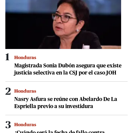
seconds
1
Honduras
Magistrada Sonia Dubón asegura que existe
justicia selectiva en la CSJ por el caso JOH
2
Honduras
Nasry Asfura se reúne con Abelardo De La
Espriella previo a su investidura
3
Honduras
¿Cuándo será la fecha de fallo contra