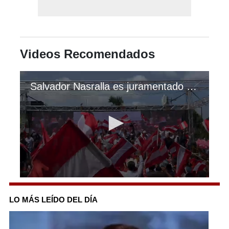
Videos Recomendados
Salvador Nasralla es juramentado como miembro del Partido Liberal
0
seconds
of
LO MÁS LEÍDO DEL DÍA
1
minute,
3