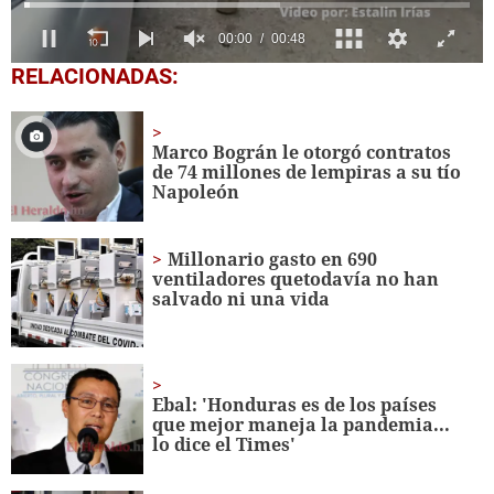
0
RELACIONADAS:
seconds
of
49
seconds
Marco Bográn le otorgó contratos
de 74 millones de lempiras a su tío
Napoleón
Millonario gasto en 690
ventiladores quetodavía no han
salvado ni una vida
Ebal: 'Honduras es de los países
que mejor maneja la pandemia...
lo dice el Times'