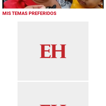
0
MIS TEMAS PREFERIDOS
seconds
of
55
seconds