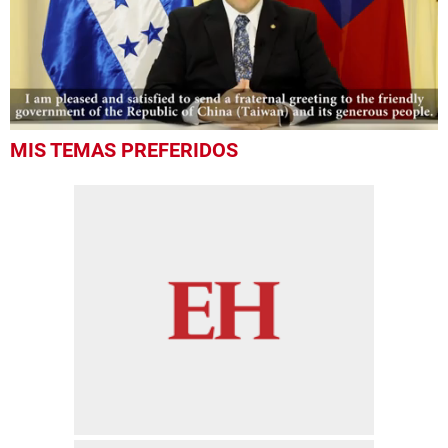
0
MIS TEMAS PREFERIDOS
seconds
of
6
minutes,
6
seconds