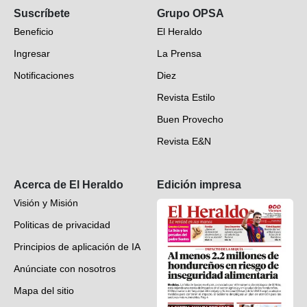
Suscríbete
Grupo OPSA
EH Verifica
Beneficio
El Heraldo
Fotogalerías
Ingresar
La Prensa
Deportes
Notificaciones
Diez
Videos
Revista Estilo
Hondureños en el mundo
Buen Provecho
Revista E&N
Suscripción
Acerca de El Heraldo
Edición impresa
Visión y Misión
Politicas de privacidad
Principios de aplicación de IA
Anúnciate con nosotros
Mapa del sitio