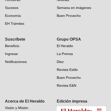
Sucesos
Semana en imágenes
Economía
Buen Provecho
EH Trámites
Opinión
Suscríbete
Grupo OPSA
EH Verifica
Beneficio
El Heraldo
Fotogalerías
Ingresar
La Prensa
Deportes
Notificaciones
Diez
Videos
Revista Estilo
Hondureños en el mundo
Buen Provecho
Revista E&N
Suscripción
Acerca de El Heraldo
Edición impresa
Visión y Misión