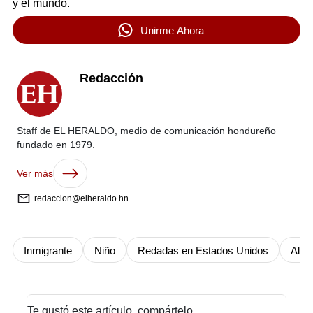
y el mundo.
Unirme Ahora
Redacción
Staff de EL HERALDO, medio de comunicación hondureño
fundado en 1979.
Ver más
redaccion@elheraldo.hn
Inmigrante
Niño
Redadas en Estados Unidos
Ala
Te gustó este artículo, compártelo