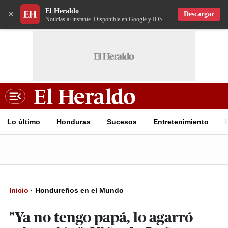
El Heraldo
×
Descargar
Noticias al instante. Disponible en Google y IOS
Lo último
Honduras
Sucesos
Entretenimiento
Inicio
·
Hondureños en el Mundo
"Ya no tengo papá, lo agarró