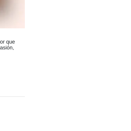
ror que
asión,