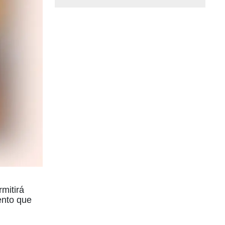
rmitirá
ento que