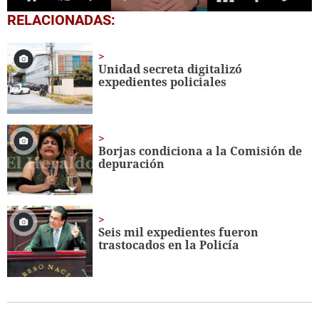
0
RELACIONADAS:
seconds
of
56
seconds
Unidad secreta digitalizó
expedientes policiales
Borjas condiciona a la Comisión de
depuración
Seis mil expedientes fueron
trastocados en la Policía