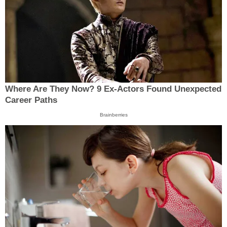
Where Are They Now? 9 Ex-Actors Found Unexpected
Career Paths
Brainberries