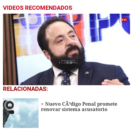
VIDEOS RECOMENDADOS
0
RELACIONADAS:
seconds
of
2
Nuevo CÃ³digo Penal promete
minutes,
renovar sistema acusatorio
34
seconds