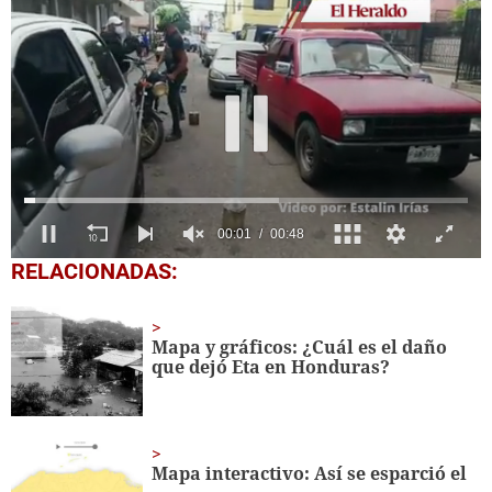
0
RELACIONADAS:
seconds
of
49
seconds
Mapa y gráficos: ¿Cuál es el daño
que dejó Eta en Honduras?
Mapa interactivo: Así se esparció el